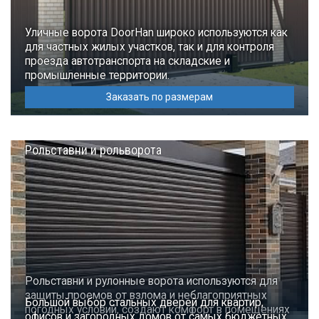
Уличные ворота DoorHan широко используются как
для частных жилых участков, так и для контроля
проезда автотранспорта на складские и
промышленные территории.
Заказать по размерам
Рольставни и рольворота
Рольставни и рулонные ворота используются для
защиты проемов от взлома и неблагоприятных
Большой выбор стальных дверей для квартир,
погодных условий, создают комфорт в помещениях
офисов и загородных домов от самых бюджетных