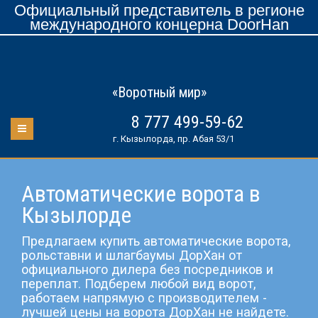
Официальный представитель в регионе
международного концерна DoorHan
«Воротный мир»
8 777 499-59-62
г. Кызылорда, пр. Абая 53/1
Автоматические ворота в
Кызылорде
Предлагаем купить автоматические ворота,
рольставни и шлагбаумы ДорХан от
официального дилера без посредников и
переплат. Подберем любой вид ворот,
работаем напрямую с производителем -
лучшей цены на ворота ДорХан не найдете.