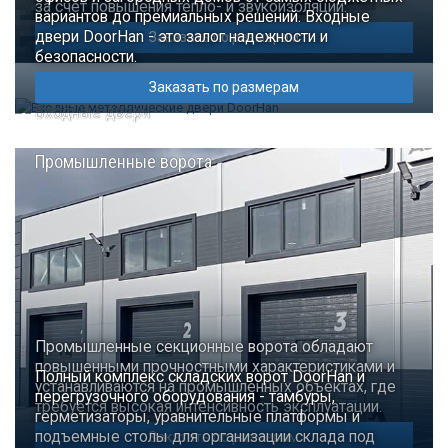
за счет повышения тепло- и звукоизоляции.
вариантов до премиальных решений. Входные
двери DoorHan - это залог надежности и
Заказать по размерам
безопасности.
Заказать по размерам
Входные двери
Промышленные ворота
Промышленные секционные ворота обладают
повышенными прочностными характеристиками и
Полный комплекс складских ворот DoorHan и
устанавливаются на промышленных объектах, где
перегрузочного оборудования - тамбуры,
требуется высокая интенсивность эксплуатации.
герметизаторы, уравнительные платформы и
подъемные столы для организации склада под
Заказать по размерам