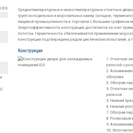
Среднетемпературные и низкотемпературные откатные двери
групп холодильных и морозильных камер складов, терминалов
пищевой промышленности и торговли с большим трафиком м
Энергоэффективность конструкции достигается за счет при
полотна. Герметичность обеспечивается применением мороз
конструкции подтверждена рядом циклических испытаний, а 
Конструкция
Откатная с
рельсой с ро
Алюминиева
обогрева
мм
Обогрев пе
Откатная с
е)
рельсой
Нижний при
Нижний упл
Обогрев пер
Роликовый 
Алюминиевы
Уплотните