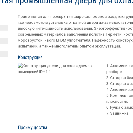
атая промышленная дверь для ох
Применяется для перекрытия широких проемов входных групп
где невозможна установка откатной двери из-за недостаточ
высокую интенсивность использования. Энергоэффективность
современных материалов заполнения полотна. Герметичност
морозоустойчивого EPDM уплотнителя. Надежность конструк
испытаний, а также многолетним опытом эксплуатации.
Конструкция
Алюминиевая
разборе
Створка без
Створка с 
Алюминиевы
Комплект эк
плоскостях
Ручка с зам
Задвижка
Преимущества