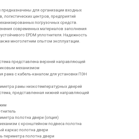
 предназначены для организации входных
, логистических центров, предприятий
еханизированных погрузочных средств.
менения современных материалов заполнения
оустойчивого EPDM уплотнителя. Надежность
также многолетним опытом эксплуатации.
истема представлена верхней направляющей
ликовым механизмом
я рама с кабель-каналом для установки ПЭН
риметра рамы низкотемпературных дверей
истема, представленная нижней направляющей
жим
отнитель
иметра полотна двери (опция)
механизм с кронштейном подвеса полотна
й каркас полотна двери
ль периметра полотна двери