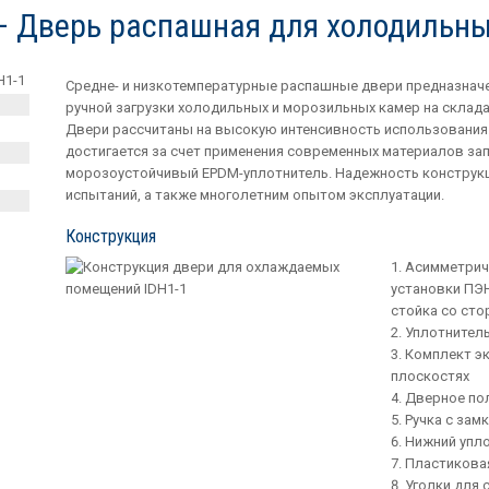
— Дверь распашная для холодильн
Средне- и низкотемпературные распашные двери предназначе
ручной загрузки холодильных и морозильных камер на склад
Двери рассчитаны на высокую интенсивность использования
достигается за счет применения современных материалов за
морозоустойчивый EPDM-уплотнитель. Надежность конструк
испытаний, а также многолетним опытом эксплуатации.
Конструкция
Асимметрич
установки ПЭН
стойка со сто
Уплотнител
Комплект эк
плоскостях
Дверное по
Ручка с зам
Нижний упл
Пластикова
Уголки для 