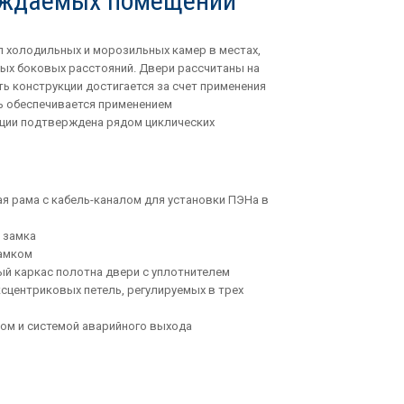
лаждаемых помещений
 холодильных и морозильных камер в местах,
ных боковых расстояний. Двери рассчитаны на
 конструкции достигается за счет применения
ь обеспечивается применением
ции подтверждена рядом циклических
 рама с кабель-каналом для установки ПЭНа в
 замка
замком
й каркас полотна двери с уплотнителем
сцентриковых петель, регулируемых в трех
ком и системой аварийного выхода