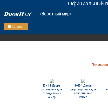
Официальный пр
«Воротный мир»
Каталог
Промышле
IDH1-1 Дверь
IDH2-1 Дверь
распашная для
двустворчатая для
х
холодильных
холодильных
камер
камер