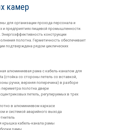
ых камер
ны для организации прохода персонала и
ах и предприятиях пищевой промышленности.
. Энергоэффективность конструкции
полнения полотна. Герметичность обеспечивает
ции подтверждена рядом циклических
ная алюминиевая рама с кабель-каналом для
а (стойка со стороны петель со вставкой,
роны ручки, верхняя поперечина) в разборе
ь периметра полотна двери
сцентриковых петель, регулируемых в трех
лотно в алюминиевом каркасе
ком и системой аварийного выхода
отнитель
я крышка кабель-канала рамы
сборки рамы