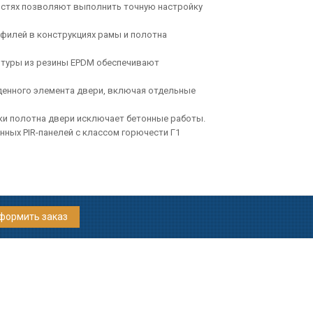
остях позволяют выполнить точную настройку
илей в конструкциях рамы и полотна
туры из резины EPDM обеспечивают
енного элемента двери, включая отдельные
и полотна двери исключает бетонные работы.
ых PIR-панелей с классом горючести Г1
формить заказ