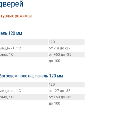
дверей
ратурных режимов
нель 120 мм
120
ещения, ° С
от -18 до -27
ью, ° С
от +50 до -35
до 100
богревом полотна, панель 120 мм
120
ещения, ° С
от -27 до -35
ью, ° С
от +50 до -35
до 100