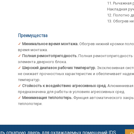
Рычажная р
Накладная руч
Полотно д
Обогрев н
Преимущества
Минимальное время монтажа.
Обогрев нижней кромки поло
время монтажа.
Полная ремонтопригодность.
Полная ремонтопригодность 
элемента дверного блока.
Широкий диапазон рабочих температур.
Эксклюзивная сист
не снижает прочностных характеристик и обеспечивает наде
температур.
Стойкость к воздействию агрессивных сред.
Алюминиевая 
предназначена для работы в условиях агрессивных сред.
Минимизация теплопотерь.
Функция автоматического закр
теплопотери.
ать откатную дверь для охлаждаемых помещений IDS
О