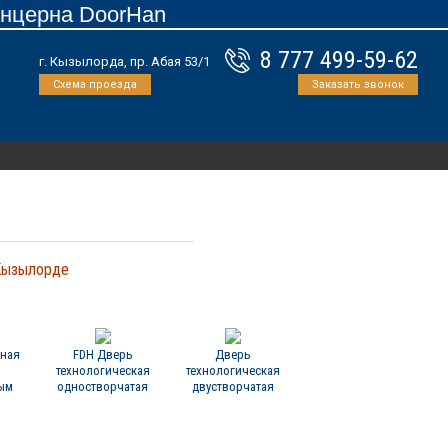
онцерна DoorHan
8 777 499-59-62
г. Кызылорда, пр. Абая 53/1
Схема проезда
Заказать звонок
Кызылорде
ьная
FDH Дверь
Дверь
технологическая
технологическая
ым
одностворчатая
двустворчатая
м