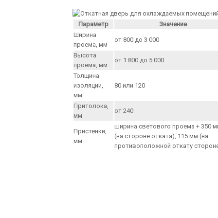
Параметр
Значение
Ширина
от 800 до 3 000
проема, мм
Высота
от 1 800 до 5 000
проема, мм
Толщина
изоляции,
80 или 120
мм
Притолока,
от 240
мм
ширина светового проема + 350 
Пристенки,
(на стороне отката), 115 мм (на
мм
противоположной откату сторон