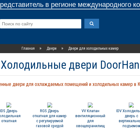
едставитель в регионе международного к
»
»
Главная
Двери
Двери для холодильных камер
Холодильные двери DoorHan
нные двери для охлаждаемых помещений и холодильных камер в 
IDS Дверь
RGS Дверь
VV Клапан
IDV Холодил
олодильная
откатная для камер
вентиляционный
дверь с
откатная
с регулируемой
для
вертикальн
газовой средой
овощехранилищ
подъемо