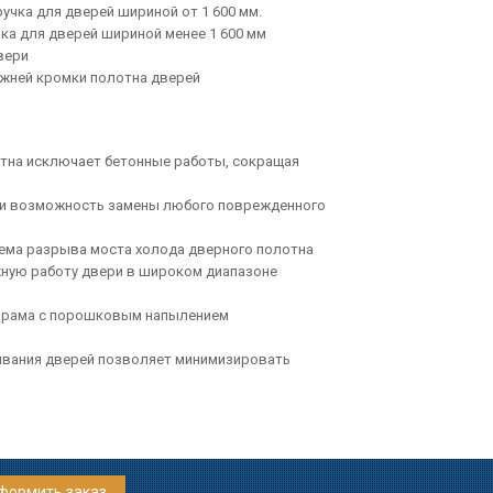
учка для дверей шириной от 1 600 мм.
ка для дверей шириной менее 1 600 мм
вери
ижней кромки полотна дверей
тна исключает бетонные работы, сокращая
и возможность замены любого поврежденного
ема разрыва моста холода дверного полотна
жную работу двери в широком диапазоне
рама с порошковым напылением
ывания дверей позволяет минимизировать
формить заказ