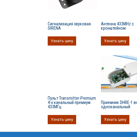
Сигнализация звуковая
Антенна 433MHz с
SIRENA
кронштейном
Узнать цену
Узнать цену
Пульт Transmitter-Premium
4-х канальный премиум
Приемник DHRE-1 в
433МГц
одноканальный
Узнать цену
Узнать цену