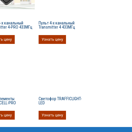
4-х канальный
Пульт 4-х канальный
itter 4-PRO 433МГц
Transmitter 4 433МГц
ь цену
Узнать цену
лементы
Светофор TRAFFICLIGHT-
CELL-PRO
LED
ь цену
Узнать цену