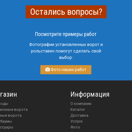
Остались вопросы?
Посмотрите примеры работ
Фотографии установленных ворот и
рольставен помогут сделать свой
выбор:
Фото наших работ
газин
Информация
иводы
О компании
ционные ворота
Каталог
чные ворота
Доставка
агбаумы
Услуги
ессуары
Фото