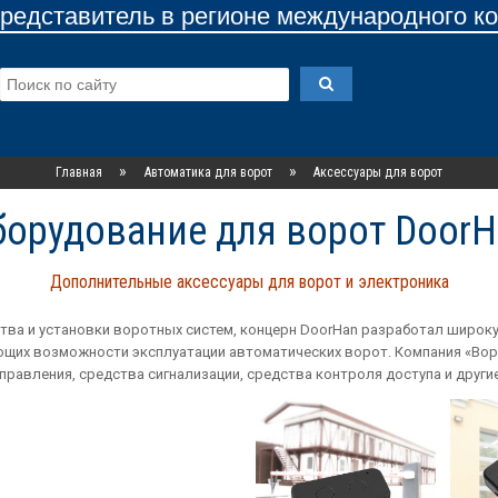
едставитель в регионе международного к
»
»
Главная
Автоматика для ворот
Аксессуары для ворот
борудование для ворот DoorH
Дополнительные аксессуары для ворот и электроника
ва и установки воротных систем, концерн DoorHan разработал широк
ющих возможности эксплуатации автоматических ворот. Компания «Вор
правления, средства сигнализации, средства контроля доступа и друг