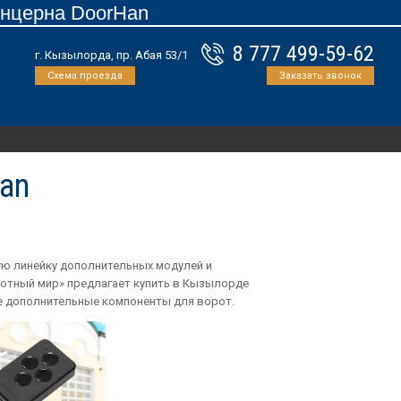
онцерна DoorHan
8 777 499-59-62
г. Кызылорда, пр. Абая 53/1
Схема проезда
Заказать звонок
an
ую линейку дополнительных модулей и
отный мир» предлагает купить в Кызылорде
ие дополнительные компоненты для ворот.