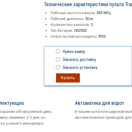
Технические характеристики пульта Tra
Рабочая частота канала:
433 МГц
Рабочий диапазон:
50 м
Количество каналов:
2
Тип батареи:
CR2032
Класс пылевлагозащиты:
IP20
Нужен замер
Заказать доставку
Заказать установку
Купить
плектующих
Автоматика для ворот
 заранее обговоренный день.
В нашем каталоге широкий вы
вка занимает 2-3 дня, но
автоматических приводов для 
рок у нашего менеджера.