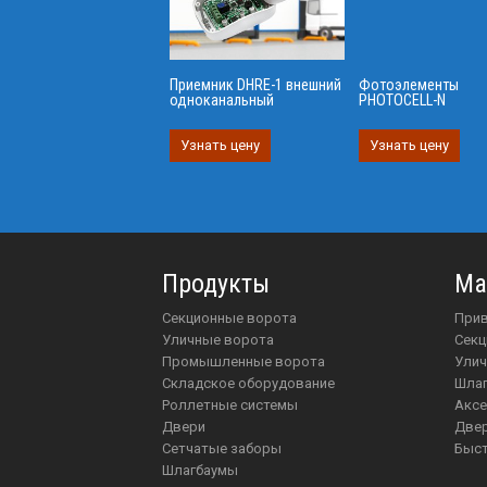
Приемник DHRE-1 внешний
Фотоэлементы
одноканальный
PHOTOCELL-N
Узнать цену
Узнать цену
Продукты
Ма
Секционные ворота
пр
Уличные ворота
Сек
Промышленные ворота
Ули
Складское оборудование
шл
Роллетные системы
акс
Двери
две
Сетчатые заборы
Бы
Шлагбаумы