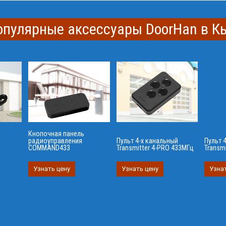
опулярные аксессуары DoorHan в 
Кнопочная панель
радиоуправления
Пульт 4-х канальный
Пульт 
COMMAND433
Transmitter 4-PRO 433МГц
Transm
Узнать цену
Узнать цену
Узнат