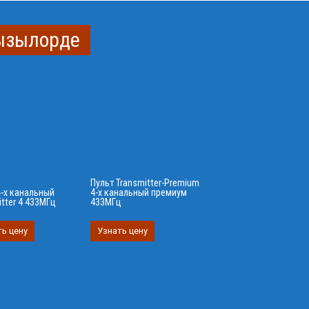
Кызылорде
Пульт Transmitter-Premium
4-х канальный
4-х канальный премиум
itter 4 433МГц
433МГц
ь цену
Узнать цену