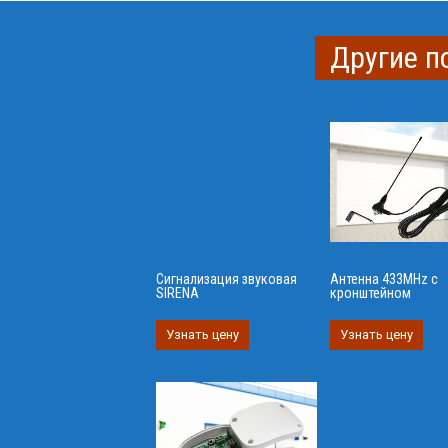
Другие п
Сигнализация звуковая
Антенна 433MHz с
SIRENA
кронштейном
Узнать цену
Узнать цену