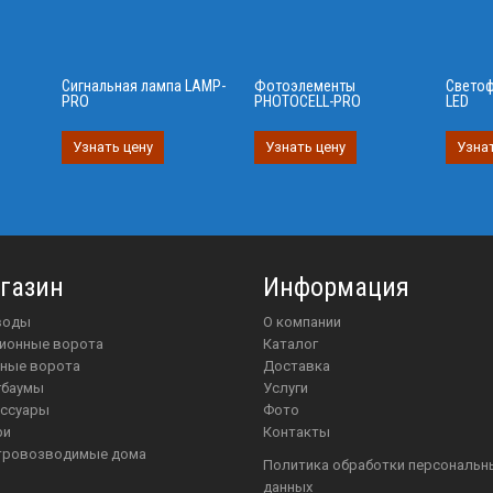
Сигнальная лампа LAMP-
Фотоэлементы
Светоф
PRO
PHOTOCELL-PRO
LED
Узнать цену
Узнать цену
Узнат
газин
Информация
иводы
О компании
ционные ворота
Каталог
чные ворота
Доставка
агбаумы
Услуги
ессуары
Фото
ри
Контакты
стровозводимые дома
Политика обработки персональных
данных