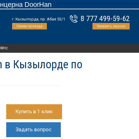
онцерна DoorHan
8 777 499-59-62
г. Кызылорда, пр. Абая 53/1
Схема проезда
Заказать звонок
33MHz
an в Кызылорде по
Купить в 1 клик
Задать вопрос